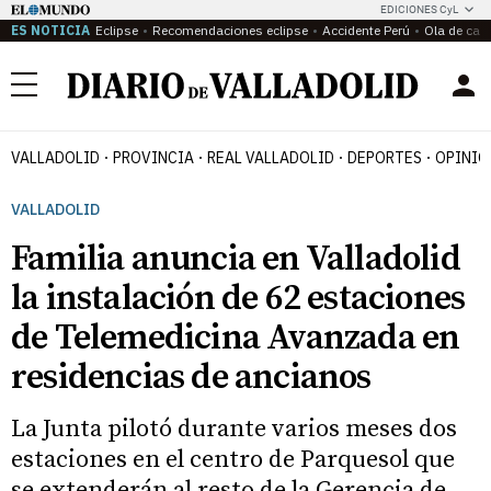
EDICIONES CyL
ES NOTICIA
Eclipse
Recomendaciones eclipse
Accidente Perú
Ola de calo
Menú
VALLADOLID
PROVINCIA
REAL VALLADOLID
DEPORTES
OPINIÓ
VALLADOLID
Familia anuncia en Valladolid
la instalación de 62 estaciones
de Telemedicina Avanzada en
residencias de ancianos
La Junta pilotó durante varios meses dos
estaciones en el centro de Parquesol que
se extenderán al resto de la Gerencia de