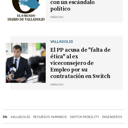
con un escándalo
político
redaccion
VALLADOLID
El PP acusa de "falta de
ética" al ex
viceconsejero de
Empleo por su
contratación en Switch
redaccion
EN:
VALLADOLID
RECURSOS HUMANOS
SWITCH MOBILITY
INGENIEROS
M