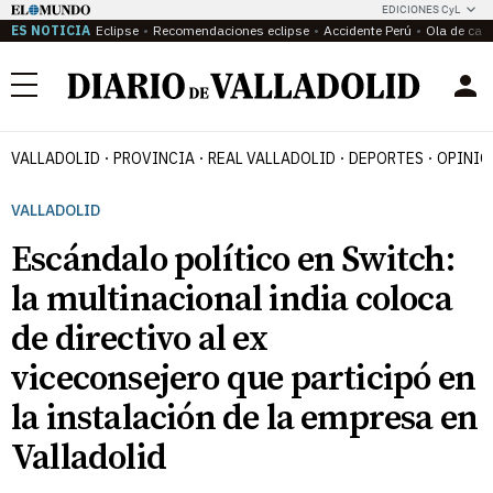
EDICIONES CyL
ES NOTICIA
Eclipse
Recomendaciones eclipse
Accidente Perú
Ola de calo
Menú
VALLADOLID
PROVINCIA
REAL VALLADOLID
DEPORTES
OPINIÓ
VALLADOLID
Escándalo político en Switch:
la multinacional india coloca
de directivo al ex
viceconsejero que participó en
la instalación de la empresa en
Valladolid