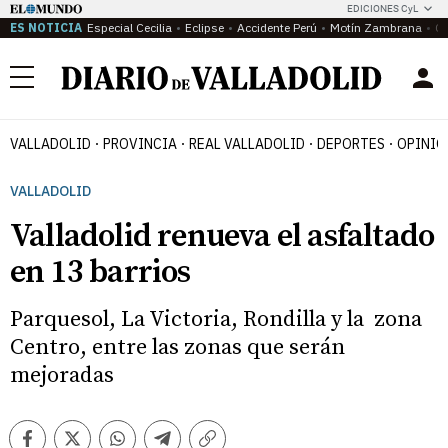
EDICIONES CyL
ES NOTICIA
Especial Cecilia
Eclipse
Accidente Perú
Motín Zambrana
Ca
Menú
VALLADOLID
PROVINCIA
REAL VALLADOLID
DEPORTES
OPINIÓ
VALLADOLID
Valladolid renueva el asfaltado
en 13 barrios
Parquesol, La Victoria, Rondilla y la zona
Centro, entre las zonas que serán
mejoradas
Facebook
Twitter
Whatsapp
Telegram
Copiar