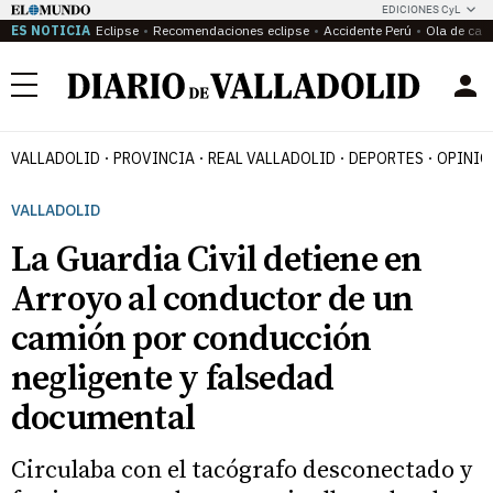
EDICIONES CyL
ES NOTICIA
Eclipse
Recomendaciones eclipse
Accidente Perú
Ola de calo
Menú
VALLADOLID
PROVINCIA
REAL VALLADOLID
DEPORTES
OPINIÓ
VALLADOLID
La Guardia Civil detiene en
Arroyo al conductor de un
camión por conducción
negligente y falsedad
documental
Circulaba con el tacógrafo desconectado y