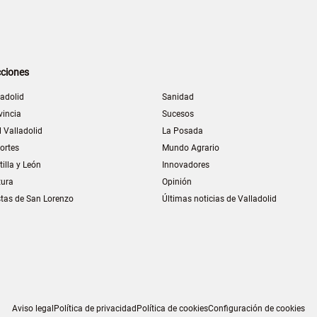
ciones
ladolid
Sanidad
vincia
Sucesos
l Valladolid
La Posada
ortes
Mundo Agrario
tilla y León
Innovadores
tura
Opinión
stas de San Lorenzo
Últimas noticias de Valladolid
Aviso legal
Política de privacidad
Política de cookies
Configuración de cookies