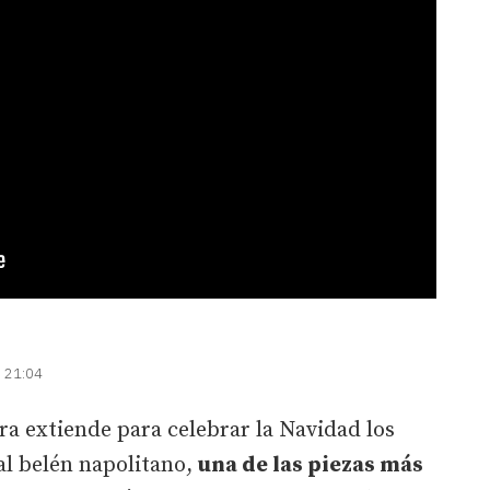
| 21:04
a extiende para celebrar la Navidad los
al belén napolitano,
una de las piezas más