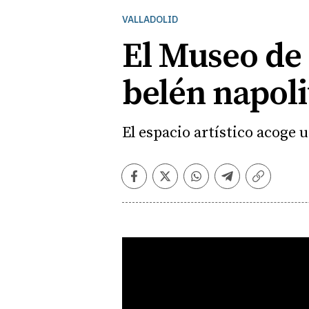
VALLADOLID
El Museo de 
belén napol
El espacio artístico acoge 
Facebook
Twitter
Whatsapp
Telegram
Copiar
enlace