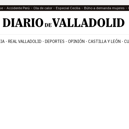
se
Accidente Perú
Ola de calor
Especial Cecilia
Búho a demanda mujeres
IA
REAL VALLADOLID
DEPORTES
OPINIÓN
CASTILLA Y LEÓN
CU