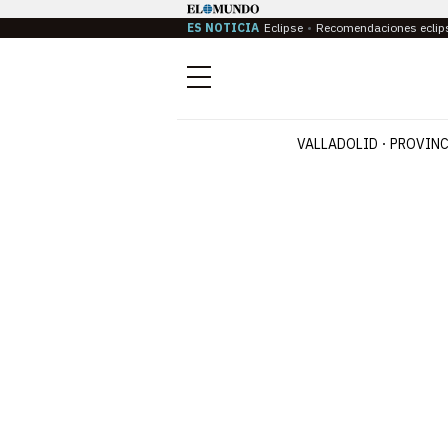
ES NOTICIA
Eclipse
Recomendaciones eclip
Menú
VALLADOLID
PROVINC