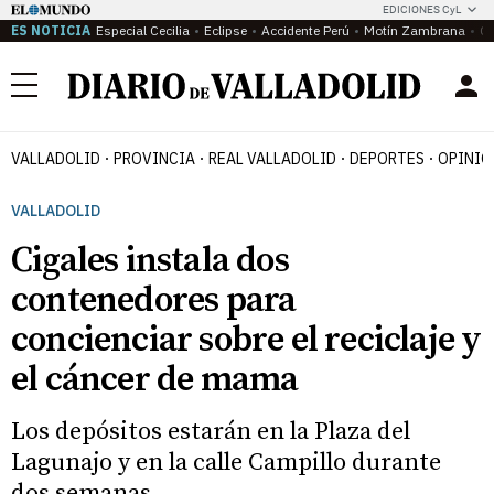
EDICIONES CyL
ES NOTICIA
Especial Cecilia
Eclipse
Accidente Perú
Motín Zambrana
Ca
Menú
VALLADOLID
PROVINCIA
REAL VALLADOLID
DEPORTES
OPINIÓ
VALLADOLID
Cigales instala dos
contenedores para
concienciar sobre el reciclaje y
el cáncer de mama
Los depósitos estarán en la Plaza del
Lagunajo y en la calle Campillo durante
dos semanas