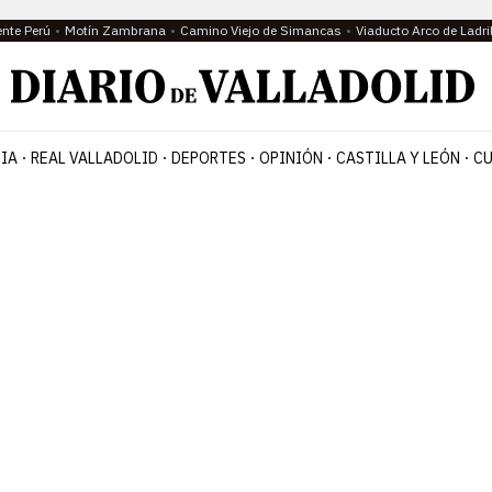
ente Perú
Motín Zambrana
Camino Viejo de Simancas
Viaducto Arco de Ladri
IA
REAL VALLADOLID
DEPORTES
OPINIÓN
CASTILLA Y LEÓN
CU