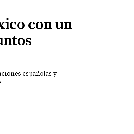
éxico con un
untos
uciones españolas y
o