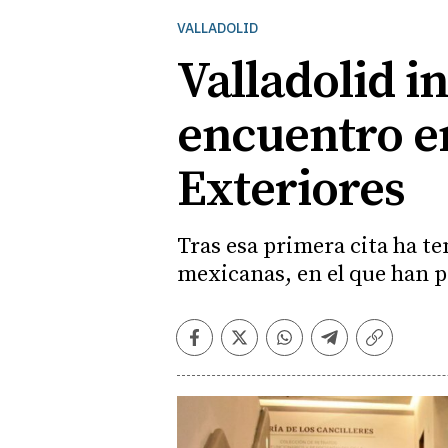
VALLADOLID
Valladolid i
encuentro en
Exteriores
Tras esa primera cita ha t
mexicanas, en el que han 
Facebook
Twitter
Whatsapp
Telegram
Copiar
enlace