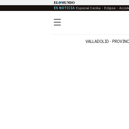
ES NOTICIA
Especial Cecilia
Eclipse
Accid
Menú
VALLADOLID
PROVINC