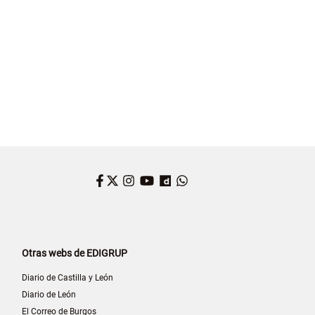
L DE ENOTURISMO
ESPAÑA
ENOTURISMO
DIPUTACIÓN DE VALLADOLID
Facebook
Twitter
Instagram
YouTube
Dailymotion
WhatsApp
Otras webs de EDIGRUP
Diario de Castilla y León
Diario de León
El Correo de Burgos