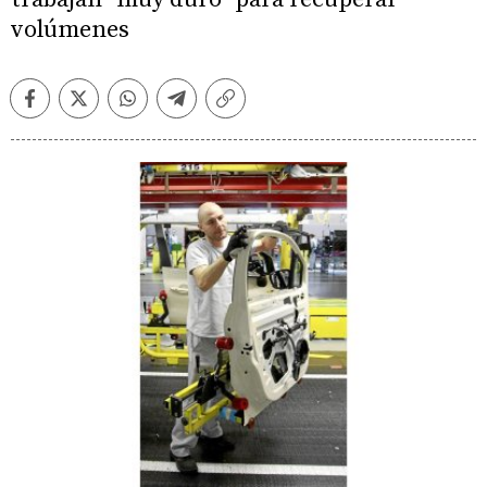
volúmenes
Facebook
Twitter
Whatsapp
Telegram
Copiar
enlace