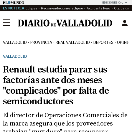
EDICIONES CyL
ES NOTICIA
Eclipse
Recomendaciones eclipse
Accidente Perú
Ola de calo
Menú
VALLADOLID
PROVINCIA
REAL VALLADOLID
DEPORTES
OPINIÓ
VALLADOLID
Renault estudia parar sus
factorías ante dos meses
"complicados" por falta de
semiconductores
El director de Operaciones Comerciales de
la marca asegura que los proveedores
trabajan "muy duro" para recuperar