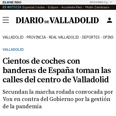
EDICIONES CyL
ES NOTICIA
Especial Cecilia
Eclipse
Accidente Perú
Motín Zambrana
Ca
Menú
VALLADOLID
PROVINCIA
REAL VALLADOLID
DEPORTES
OPINIÓ
VALLADOLID
Cientos de coches con
banderas de España toman las
calles del centro de Valladolid
Secundan la marcha rodada convocada por
Vox en contra del Gobierno por la gestión
de la pandemia