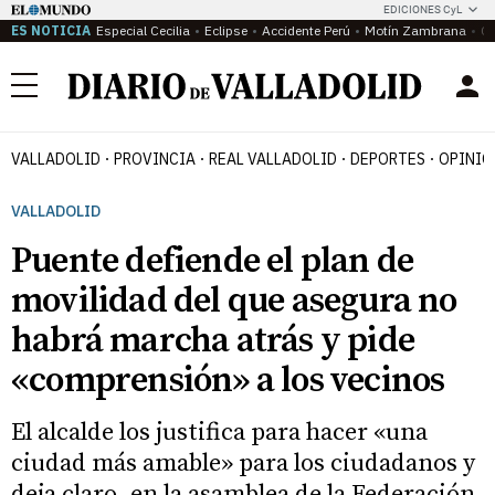
EDICIONES CyL
ES NOTICIA
Especial Cecilia
Eclipse
Accidente Perú
Motín Zambrana
Ca
Menú
VALLADOLID
PROVINCIA
REAL VALLADOLID
DEPORTES
OPINIÓ
VALLADOLID
Puente defiende el plan de
movilidad del que asegura no
habrá marcha atrás y pide
«comprensión» a los vecinos
El alcalde los justifica para hacer «una
ciudad más amable» para los ciudadanos y
deja claro, en la asamblea de la Federación