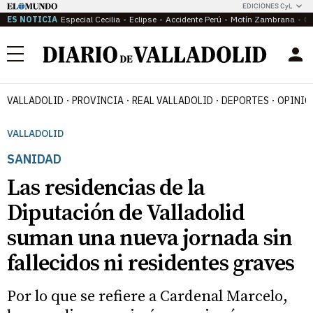
EDICIONES CyL
ES NOTICIA
Especial Cecilia
Eclipse
Accidente Perú
Motín Zambrana
Ca
Menú
VALLADOLID
PROVINCIA
REAL VALLADOLID
DEPORTES
OPINIÓ
VALLADOLID
SANIDAD
Las residencias de la
Diputación de Valladolid
suman una nueva jornada sin
fallecidos ni residentes graves
Por lo que se refiere a Cardenal Marcelo,