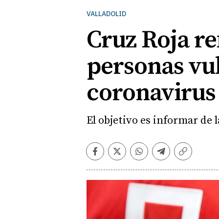
VALLADOLID
Cruz Roja re
personas vul
coronavirus
El objetivo es informar de 
Facebook
Twitter
Whatsapp
Telegram
Copiar
enlace