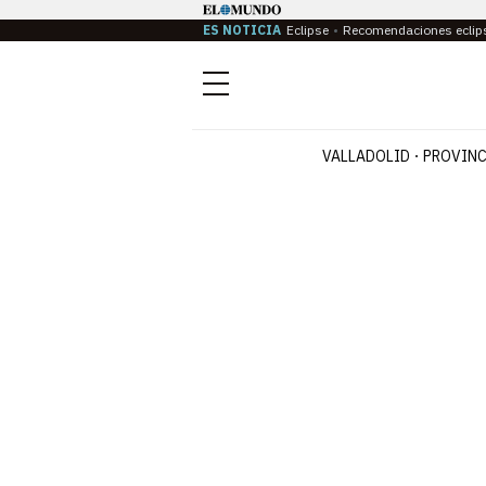
ES NOTICIA
Eclipse
Recomendaciones eclip
Menú
VALLADOLID
PROVINC