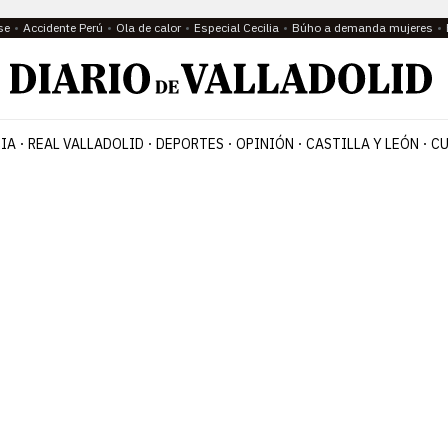
se
Accidente Perú
Ola de calor
Especial Cecilia
Búho a demanda mujeres
IA
REAL VALLADOLID
DEPORTES
OPINIÓN
CASTILLA Y LEÓN
CU