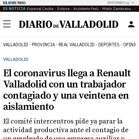
EDICIONES CyL
ES NOTICIA
Especial Cecilia
Eclipse
Accidente Perú
Motín Zambrana
Ca
Menú
VALLADOLID
PROVINCIA
REAL VALLADOLID
DEPORTES
OPINIÓ
VALLADOLID
El coronavirus llega a Renault
Valladolid con un trabajador
contagiado y una veintena en
aislamiento
El comité intercentros pide ya parar la
actividad productiva ante el contagio de
un empleado de una empresa auxiliar y