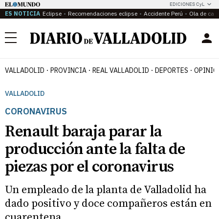
EDICIONES CyL
ES NOTICIA
Eclipse
Recomendaciones eclipse
Accidente Perú
Ola de calo
Menú
VALLADOLID
PROVINCIA
REAL VALLADOLID
DEPORTES
OPINIÓ
VALLADOLID
CORONAVIRUS
Renault baraja parar la
producción ante la falta de
piezas por el coronavirus
Un empleado de la planta de Valladolid ha
dado positivo y doce compañeros están en
cuarentena