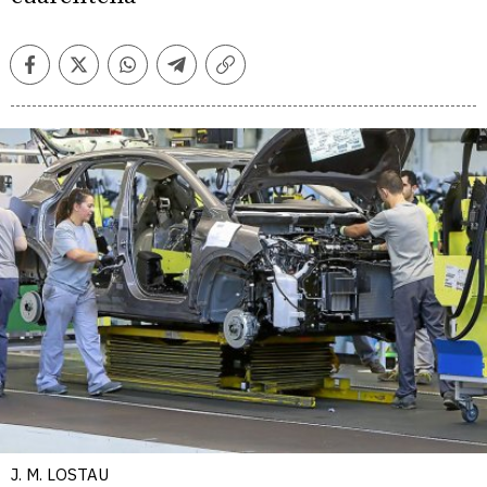
Facebook
Twitter
Whatsapp
Telegram
Copiar
enlace
J. M. LOSTAU