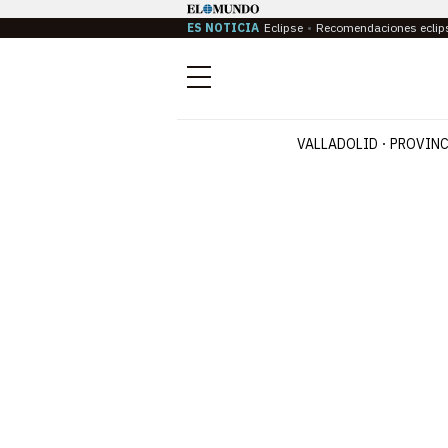
ES NOTICIA
Eclipse
Recomendaciones eclip
Menú
VALLADOLID
PROVINC