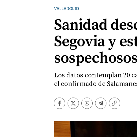
VALLADOLID
Sanidad desc
Segovia y es
sospechosos,
Los datos contemplan 20 ca
el confirmado de Salamanc
Facebook
Twitter
Whatsapp
Telegram
Copiar
enlace