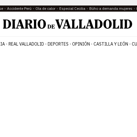
se
Accidente Perú
Ola de calor
Especial Cecilia
Búho a demanda mujeres
IA
REAL VALLADOLID
DEPORTES
OPINIÓN
CASTILLA Y LEÓN
CU