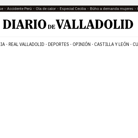
se
Accidente Perú
Ola de calor
Especial Cecilia
Búho a demanda mujeres
IA
REAL VALLADOLID
DEPORTES
OPINIÓN
CASTILLA Y LEÓN
CU