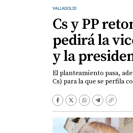
VALLADOLID
Cs y PP reto
pedirá la vi
y la preside
El planteamiento pasa, ade
Cs) para la que se perfila
Facebook
Twitter
Whatsapp
Telegram
Copiar
enlace