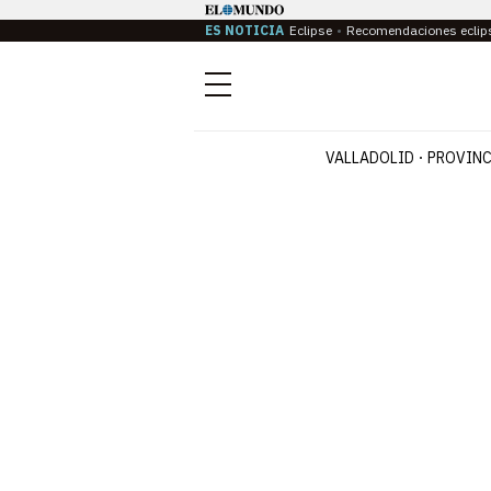
ES NOTICIA
Eclipse
Recomendaciones eclip
Menú
VALLADOLID
PROVINC