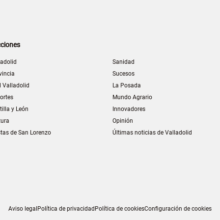
ciones
ladolid
Sanidad
vincia
Sucesos
l Valladolid
La Posada
ortes
Mundo Agrario
tilla y León
Innovadores
tura
Opinión
stas de San Lorenzo
Últimas noticias de Valladolid
Aviso legal
Política de privacidad
Política de cookies
Configuración de cookies