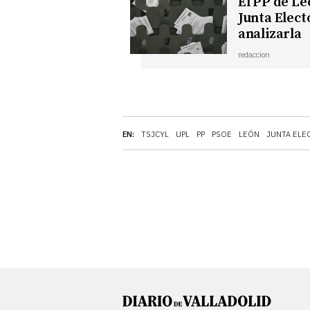
El PP de Le
Junta Elect
analizarla
redaccion
EN:
TSJCYL
UPL
PP
PSOE
LEÓN
JUNTA ELE