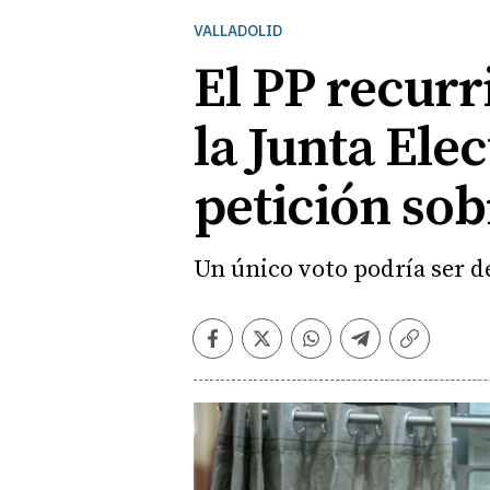
VALLADOLID
El PP recurr
la Junta Ele
petición sob
Un único voto podría ser d
Facebook
Twitter
Whatsapp
Telegram
Copiar
enlace