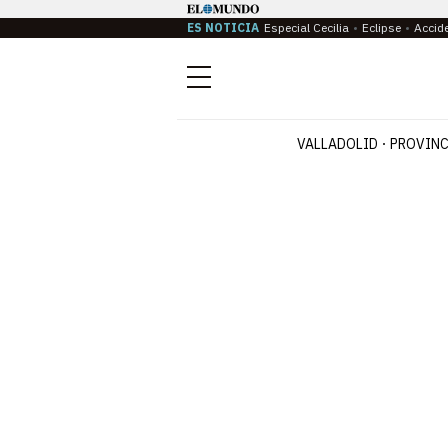
ES NOTICIA
Especial Cecilia
Eclipse
Accid
Menú
VALLADOLID
PROVINC