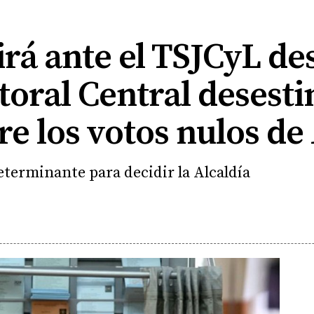
irá ante el TSJCyL d
ctoral Central desesti
re los votos nulos de
eterminante para decidir la Alcaldía