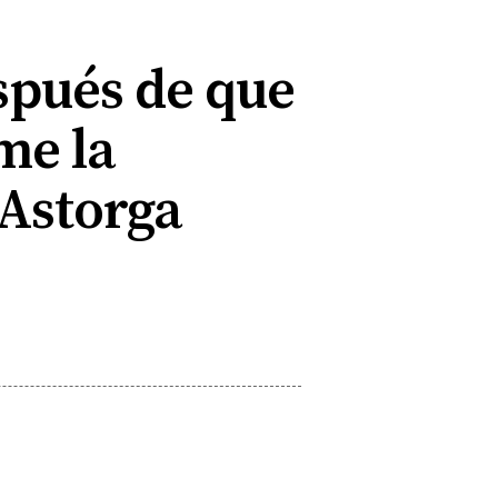
espués de que
me la
 Astorga