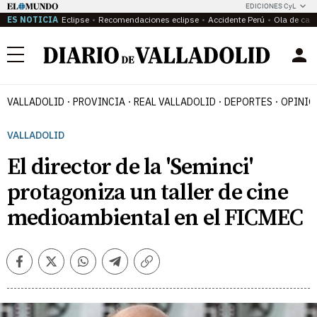
EDICIONES CyL
ES NOTICIA
Eclipse
Recomendaciones eclipse
Accidente Perú
Ola de calo
Menú
VALLADOLID
PROVINCIA
REAL VALLADOLID
DEPORTES
OPINIÓ
VALLADOLID
El director de la 'Seminci'
protagoniza un taller de cine
medioambiental en el FICMEC
Facebook
Twitter
Whatsapp
Telegram
Copiar
enlace