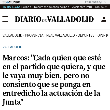
EDICIONES CyL
ES NOTICIA
Eclipse
Recomendaciones eclipse
Accidente Perú
Ola de calo
Menú
VALLADOLID
PROVINCIA
REAL VALLADOLID
DEPORTES
OPINIÓ
VALLADOLID
Marcos: "Cada quien que esté
en el partido que quiera, y que
le vaya muy bien, pero no
consiento que se ponga en
entredicho la actuación de la
Junta"