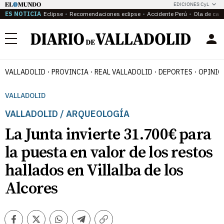
EDICIONES CyL
ES NOTICIA
Eclipse
Recomendaciones eclipse
Accidente Perú
Ola de calo
Menú
VALLADOLID
PROVINCIA
REAL VALLADOLID
DEPORTES
OPINIÓ
VALLADOLID
VALLADOLID / ARQUEOLOGÍA
La Junta invierte 31.700€ para
la puesta en valor de los restos
hallados en Villalba de los
Alcores
Facebook
Twitter
Whatsapp
Telegram
Copiar