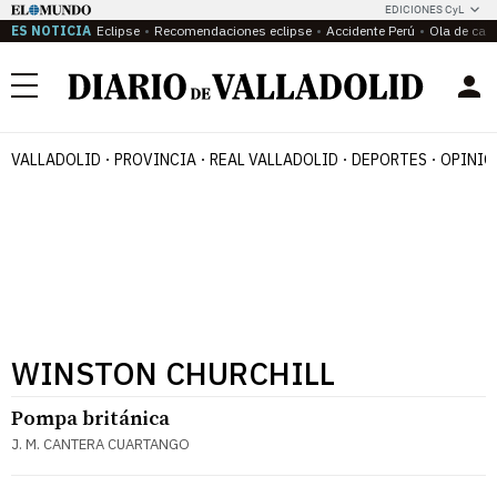
EDICIONES CyL
ES NOTICIA
Eclipse
Recomendaciones eclipse
Accidente Perú
Ola de calo
Menú
VALLADOLID
PROVINCIA
REAL VALLADOLID
DEPORTES
OPINIÓ
WINSTON CHURCHILL
Pompa británica
J. M. CANTERA CUARTANGO