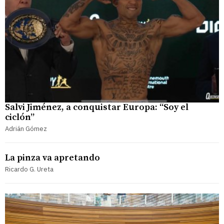
Salvi Jiménez, a conquistar Europa: “Soy el
ciclón”
Adrián Gómez
La pinza va apretando
Ricardo G. Ureta