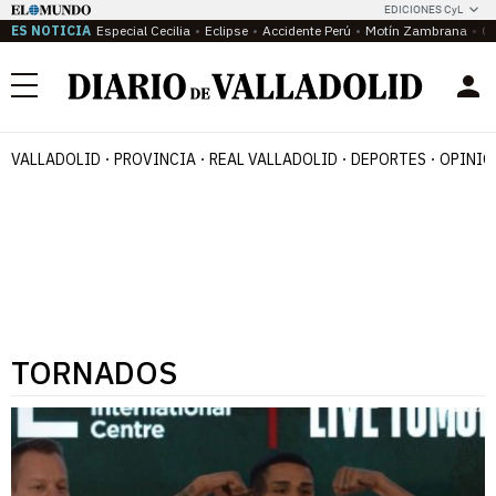
EDICIONES CyL
ES NOTICIA
Especial Cecilia
Eclipse
Accidente Perú
Motín Zambrana
Ca
Menú
VALLADOLID
PROVINCIA
REAL VALLADOLID
DEPORTES
OPINIÓ
TORNADOS