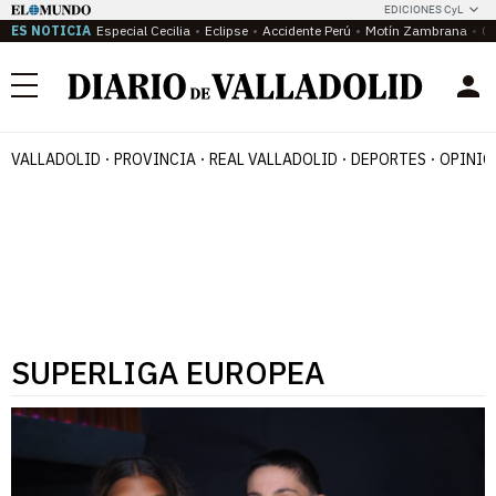
EDICIONES CyL
ES NOTICIA
Especial Cecilia
Eclipse
Accidente Perú
Motín Zambrana
Ca
Menú
VALLADOLID
PROVINCIA
REAL VALLADOLID
DEPORTES
OPINIÓ
SUPERLIGA EUROPEA