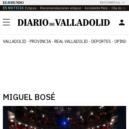
EDICIONES CyL
ES NOTICIA
Eclipse
Recomendaciones eclipse
Accidente Perú
Ola de calo
Menú
VALLADOLID
PROVINCIA
REAL VALLADOLID
DEPORTES
OPINIÓ
MIGUEL BOSÉ