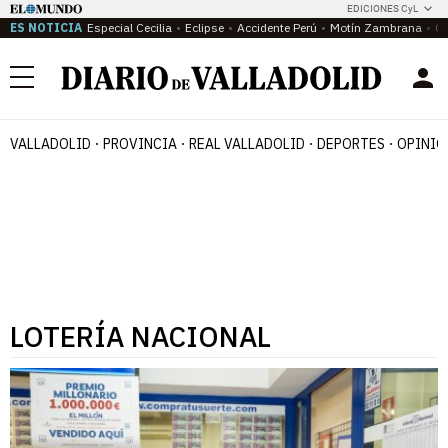
EDICIONES CyL
ES NOTICIA
Especial Cecilia
Eclipse
Accidente Perú
Motín Zambrana
Ca
Menú
VALLADOLID
PROVINCIA
REAL VALLADOLID
DEPORTES
OPINIÓ
LOTERÍA NACIONAL