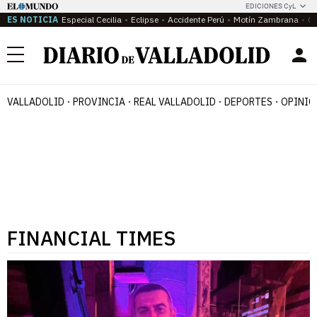
EDICIONES CyL
ES NOTICIA
Especial Cecilia
Eclipse
Accidente Perú
Motín Zambrana
Ca
Menú
VALLADOLID
PROVINCIA
REAL VALLADOLID
DEPORTES
OPINIÓ
FINANCIAL TIMES