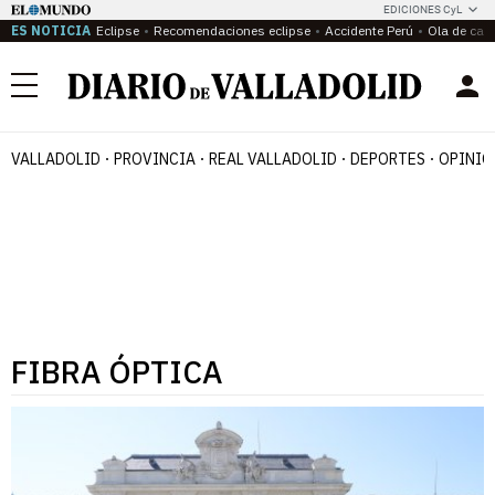
EDICIONES CyL
ES NOTICIA
Eclipse
Recomendaciones eclipse
Accidente Perú
Ola de calo
Menú
VALLADOLID
PROVINCIA
REAL VALLADOLID
DEPORTES
OPINIÓ
FIBRA ÓPTICA