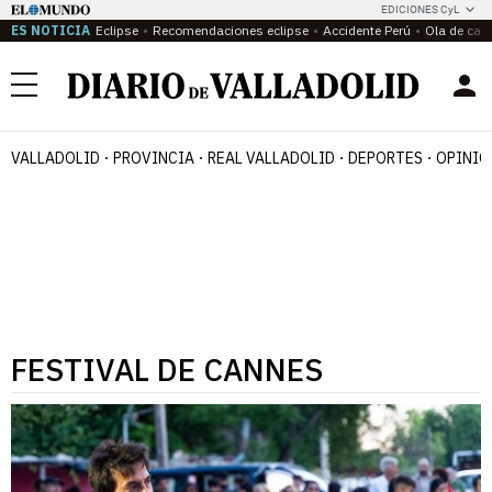
EDICIONES CyL
ES NOTICIA
Eclipse
Recomendaciones eclipse
Accidente Perú
Ola de calo
Menú
VALLADOLID
PROVINCIA
REAL VALLADOLID
DEPORTES
OPINIÓ
FESTIVAL DE CANNES