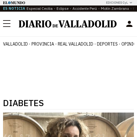
EDICIONES CyL
ES NOTICIA
Especial Cecilia
Eclipse
Accidente Perú
Motín Zambrana
Ca
Menú
VALLADOLID
PROVINCIA
REAL VALLADOLID
DEPORTES
OPINIÓ
DIABETES