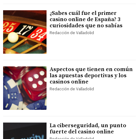
¿Sabes cuál fue el primer
casino online de España? 3
curiosidades que no sabías
Redacción de Valladolid
Aspectos que tienen en común
las apuestas deportivas y los
casinos online
Redacción de Valladolid
La ciberseguridad, un punto
fuerte del casino online
Redacción de Valladolid