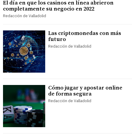
El día en que los casinos en línea abrieron
completamente su negocio en 2022
Redacción de Valladolid
Las criptomonedas con más
futuro
Redacción de Valladolid
Cómo jugar y apostar online
de forma segura
Redacción de Valladolid