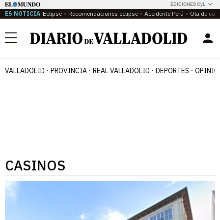
EDICIONES CyL
ES NOTICIA
Eclipse
Recomendaciones eclipse
Accidente Perú
Ola de calo
Menú
VALLADOLID
PROVINCIA
REAL VALLADOLID
DEPORTES
OPINIÓ
CASINOS