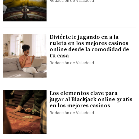
Redacción de Valladolid
Diviértete jugando en a la
ruleta en los mejores casinos
online desde la comodidad de
tu casa
Redacción de Valladolid
Los elementos clave para
jugar al Blackjack online gratis
en los mejores casinos
Redacción de Valladolid