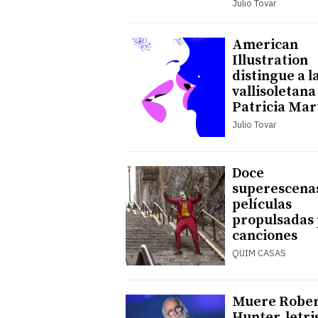
Julio Tovar
American
Illustration
distingue a l
vallisoletana
Patricia Mar
Julio Tovar
Doce
superescena
películas
propulsadas
canciones
QUIM CASAS
Muere Rober
Hunter, letri