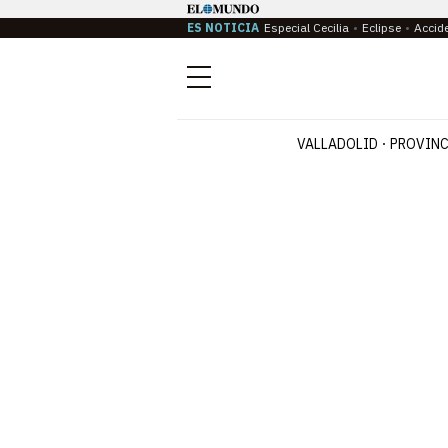
ES NOTICIA
Especial Cecilia
Eclipse
Accid
Menú
VALLADOLID
PROVINC