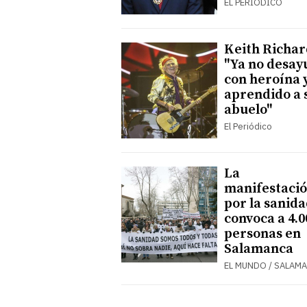
EL PERIÓDICO
Keith Richar
"Ya no desay
con heroína 
aprendido a 
abuelo"
El Periódico
La
manifestaci
por la sanid
convoca a 4.0
personas en
Salamanca
EL MUNDO / SALAM