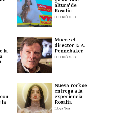
altura' de
Rosalía
EL PERIÓDICO
Muere el
director D. A.
e la
Pennebaker
a
EL PERIÓDICO
0
Nueva York se
entrega a la
 con
experiencia
 la
Rosalía
Idoya Noain