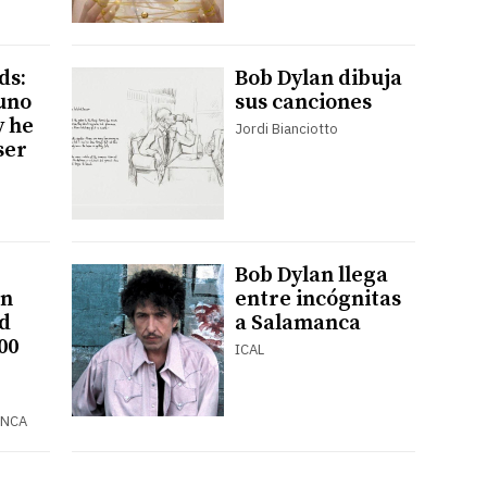
ds:
Bob Dylan dibuja
uno
sus canciones
y he
Jordi Bianciotto
ser
Bob Dylan llega
ón
entre incógnitas
ad
a Salamanca
00
ICAL
ANCA