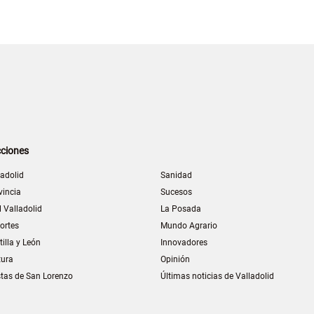
ciones
ladolid
Sanidad
vincia
Sucesos
l Valladolid
La Posada
ortes
Mundo Agrario
tilla y León
Innovadores
tura
Opinión
stas de San Lorenzo
Últimas noticias de Valladolid