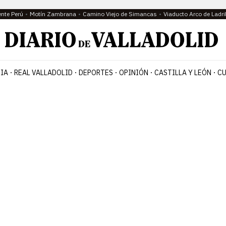
ente Perú
Motín Zambrana
Camino Viejo de Simancas
Viaducto Arco de Ladri
IA
REAL VALLADOLID
DEPORTES
OPINIÓN
CASTILLA Y LEÓN
CU