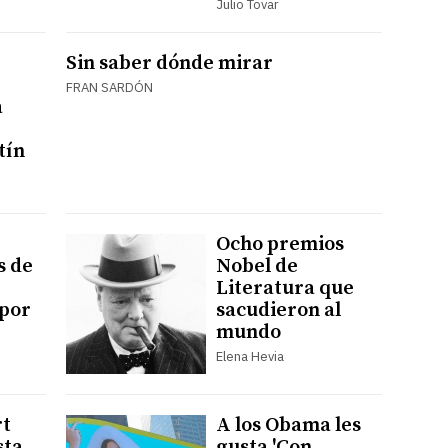
Julio Tovar
Sin saber dónde mirar
FRAN SARDÓN
a
tín
Ocho premios
s de
Nobel de
Literatura que
 por
sacudieron al
mundo
Elena Hevia
t
A los Obama les
sta
gusta 'Con