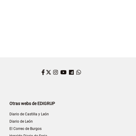
Facebook
Twitter
Instagram
YouTube
Dailymotion
WhatsApp
Otras webs de EDIGRUP
Diario de Castilla y León
Diario de León
El Correo de Burgos
Heraldo-Diario de Soria