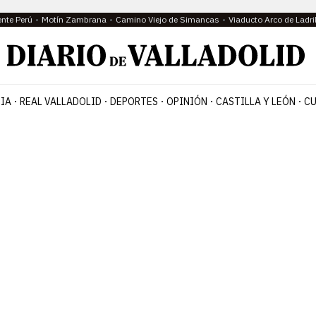
ente Perú
Motín Zambrana
Camino Viejo de Simancas
Viaducto Arco de Ladri
IA
REAL VALLADOLID
DEPORTES
OPINIÓN
CASTILLA Y LEÓN
CU