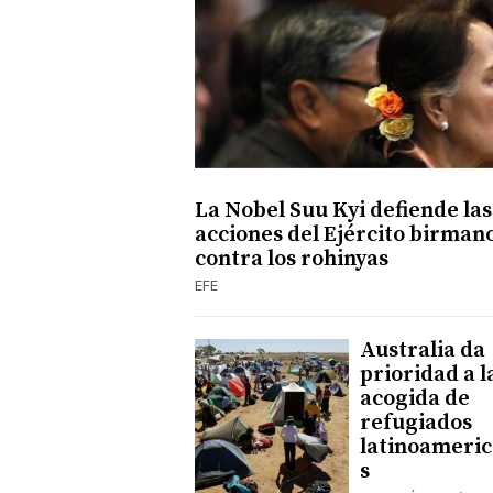
La Nobel Suu Kyi defiende las
acciones del Ejército birman
contra los rohinyas
EFE
Australia da
prioridad a l
acogida de
refugiados
latinoameri
s