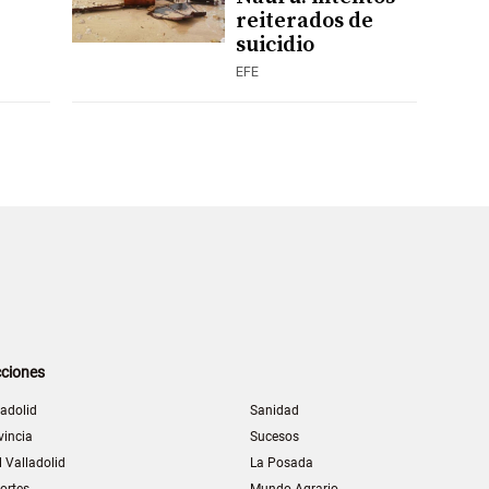
reiterados de
suicidio
EFE
ciones
ladolid
Sanidad
vincia
Sucesos
l Valladolid
La Posada
ortes
Mundo Agrario