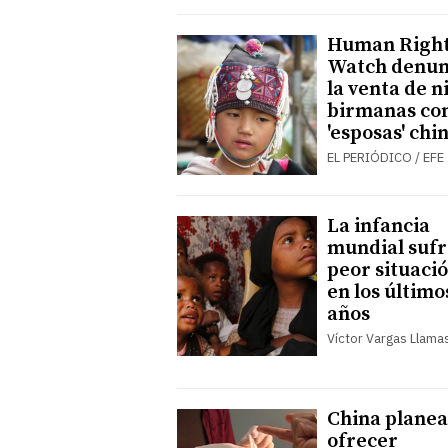
Human Righ
Watch denun
la venta de n
birmanas co
'esposas' chi
EL PERIÓDICO / EFE
La infancia
mundial sufr
peor situaci
en los último
años
Víctor Vargas Llama
China planea
ofrecer