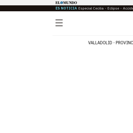
ES NOTICIA
Especial Cecilia
Eclipse
Accid
Menú
VALLADOLID
PROVINC