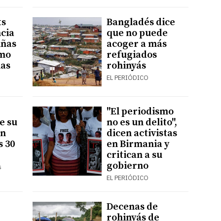
ts
Bangladés dice
cia
que no puede
iñas
acoger a más
mo
refugiados
nas
rohinyás
EL PERIÓDICO
"El periodismo
e su
no es un delito",
ón
dicen activistas
s 30
en Birmania y
critican a su
gobierno
s
EL PERIÓDICO
Decenas de
rohinyás de