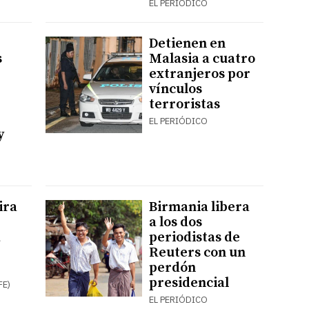
EL PERIÓDICO
Detienen en
s
Malasia a cuatro
extranjeros por
vínculos
terroristas
EL PERIÓDICO
y
ira
Birmania libera
a los dos
a
periodistas de
Reuters con un
perdón
presidencial
FE)
EL PERIÓDICO