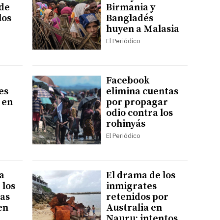
de
Birmania y
los
Bangladés
huyen a Malasia
El Periódico
Facebook
es
elimina cuentas
 en
por propagar
odio contra los
rohinyás
El Periódico
a
El drama de los
 los
inmigrates
tas
retenidos por
en
Australia en
Nauru: intentos