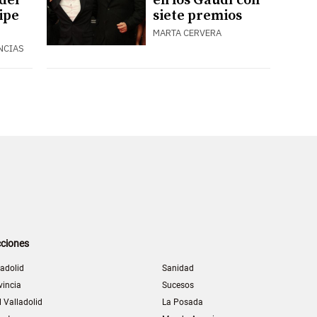
 del
en los Gaudí con
lipe
siete premios
MARTA CERVERA
NCIAS
ciones
ladolid
Sanidad
vincia
Sucesos
l Valladolid
La Posada