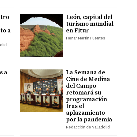
atro
León, capital del
turismo mundial
oto a
en Fitur
Henar Martín Puentes
olid
s a
La Semana de
Cine de Medina
del Campo
retomará su
programación
tras el
aplazamiento
por la pandemia
Redacción de Valladolid