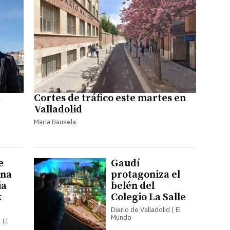
a
Cortes de tráfico este martes en
Valladolid
Maria Bausela
e
Gaudí
ina
protagoniza el
ia
belén del
k
Colegio La Salle
Diario de Valladolid | El
Mundo
 El