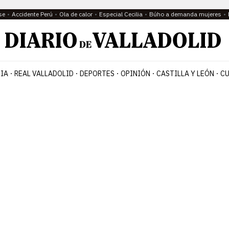
se
Accidente Perú
Ola de calor
Especial Cecilia
Búho a demanda mujeres
IA
REAL VALLADOLID
DEPORTES
OPINIÓN
CASTILLA Y LEÓN
CU