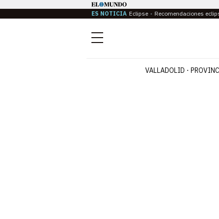
ES NOTICIA
Eclipse
Recomendaciones eclip
Menú
VALLADOLID
PROVINC