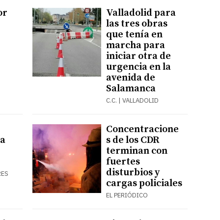
or
Valladolid para
las tres obras
que tenía en
marcha para
iniciar otra de
urgencia en la
avenida de
Salamanca
C.C. | VALLADOLID
Concentracione
la
s de los CDR
terminan con
fuertes
disturbios y
RES
cargas policiales
EL PERIÓDICO