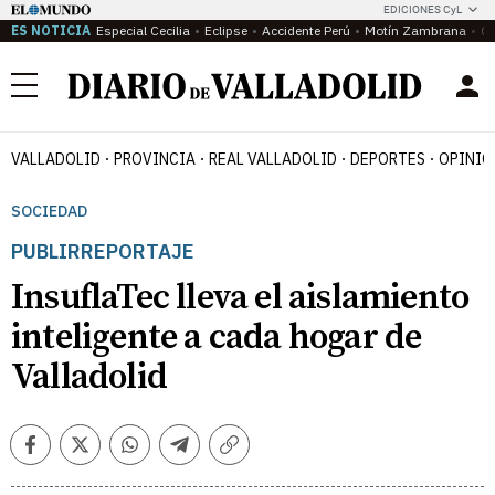
EDICIONES CyL
ES NOTICIA
Especial Cecilia
Eclipse
Accidente Perú
Motín Zambrana
Ca
Menú
VALLADOLID
PROVINCIA
REAL VALLADOLID
DEPORTES
OPINIÓ
SOCIEDAD
PUBLIRREPORTAJE
InsuflaTec lleva el aislamiento
inteligente a cada hogar de
Valladolid
Facebook
Twitter
Whatsapp
Telegram
Copiar
enlace