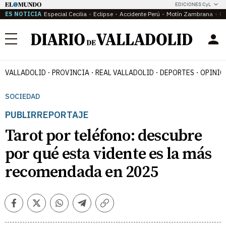
EDICIONES CyL
ES NOTICIA
Especial Cecilia
Eclipse
Accidente Perú
Motín Zambrana
Ca
Menú
VALLADOLID
PROVINCIA
REAL VALLADOLID
DEPORTES
OPINIÓ
SOCIEDAD
PUBLIRREPORTAJE
Tarot por teléfono: descubre
por qué esta vidente es la más
recomendada en 2025
Facebook
Twitter
Whatsapp
Telegram
Copiar
enlace