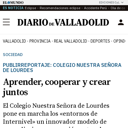
EDICIONES CyL
ES NOTICIA
Eclipse
Recomendaciones eclipse
Accidente Perú
Ola de calo
Menú
VALLADOLID
PROVINCIA
REAL VALLADOLID
DEPORTES
OPINIÓ
SOCIEDAD
PUBLIRREPORTAJE: COLEGIO NUESTRA SEÑORA
DE LOURDES
Aprender, cooperar y crear
juntos
El Colegio Nuestra Señora de Lourdes
pone en marcha los «entornos de
Internivel» un innovador modelo de