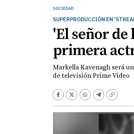
SOCIEDAD
SUPERPRODUCCIÓN EN 'STREA
'El señor de 
primera actr
Markella Kavenagh será una
de televisión Prime Video
Facebook
Twitter
Whatsapp
Telegram
Copiar
enlace