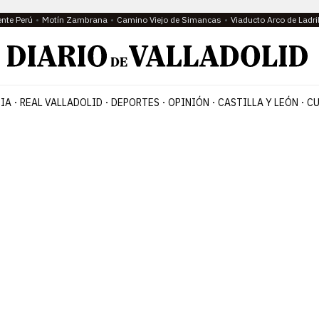
ente Perú
Motín Zambrana
Camino Viejo de Simancas
Viaducto Arco de Ladri
IA
REAL VALLADOLID
DEPORTES
OPINIÓN
CASTILLA Y LEÓN
CU