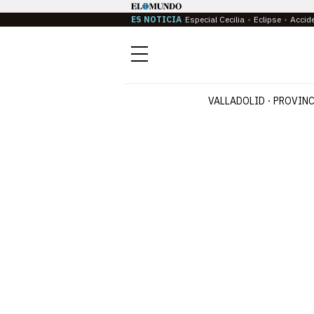
ES NOTICIA
Especial Cecilia
Eclipse
Accid
Menú
VALLADOLID
PROVINC