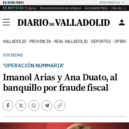
EDICIONES CyL
ES NOTICIA
Eclipse
Recomendaciones eclipse
Accidente Perú
Ola de calo
Menú
VALLADOLID
PROVINCIA
REAL VALLADOLID
DEPORTES
OPINIÓ
SOCIEDAD
'OPERACIÓN NUMMARIA'
Imanol Arias y Ana Duato, al
banquillo por fraude fiscal
Facebook
Twitter
Whatsapp
Telegram
Copiar
enlace