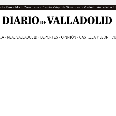
ente Perú
Motín Zambrana
Camino Viejo de Simancas
Viaducto Arco de Ladri
IA
REAL VALLADOLID
DEPORTES
OPINIÓN
CASTILLA Y LEÓN
CU