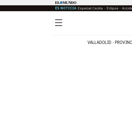
ES NOTICIA
Especial Cecilia
Eclipse
Accid
Menú
VALLADOLID
PROVINC