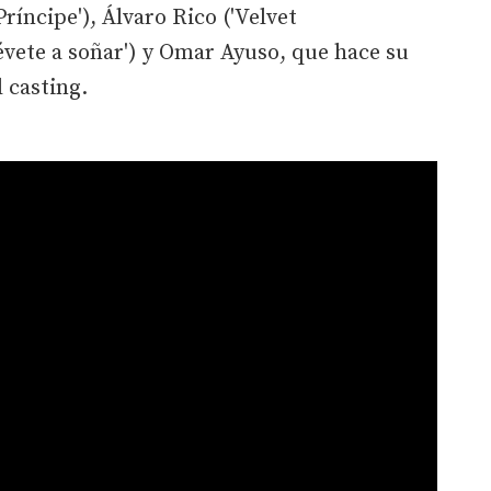
ríncipe'), Álvaro Rico ('Velvet
révete a soñar') y Omar Ayuso, que hace su
l casting.