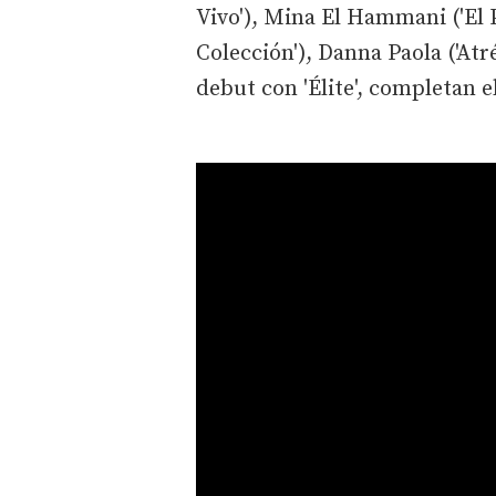
Vivo'), Mina El Hammani ('El P
Colección'), Danna Paola ('At
debut con 'Élite', completan e