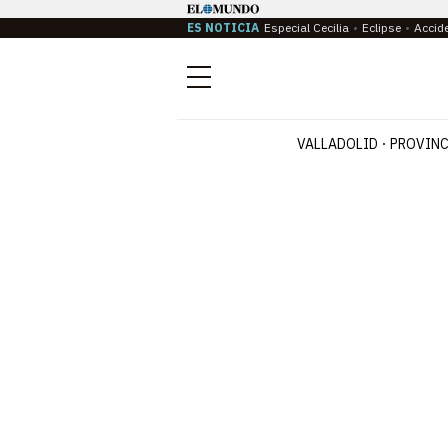
ES NOTICIA
Especial Cecilia
Eclipse
Accid
Menú
VALLADOLID
PROVINC