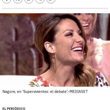
Facebook
Twitter
Whatsapp
Telegram
Copiar
enlace
Nagore, en 'Supervivientes: el debate'.-MEDIASET
EL PERIÓDICO