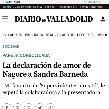
EDICIONES CyL
ES NOTICIA
Especial Cecilia
Eclipse
Accidente Perú
Motín Zambrana
Ca
Menú
VALLADOLID
PROVINCIA
REAL VALLADOLID
DEPORTES
OPINIÓ
SOCIEDAD
PAREJA CONSOLIDADA
La declaración de amor de
Nagore a Sandra Barneda
"Mi favorita de 'Supervivientes' eres tú", le
espetó la colaboradora a la presentadora