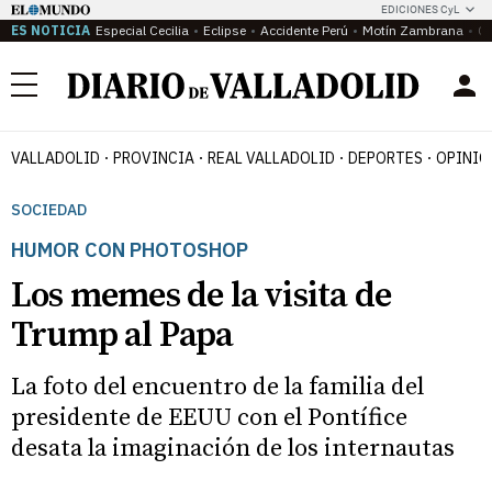
EDICIONES CyL
ES NOTICIA
Especial Cecilia
Eclipse
Accidente Perú
Motín Zambrana
Ca
Menú
VALLADOLID
PROVINCIA
REAL VALLADOLID
DEPORTES
OPINIÓ
SOCIEDAD
HUMOR CON PHOTOSHOP
Los memes de la visita de
Trump al Papa
La foto del encuentro de la familia del
presidente de EEUU con el Pontífice
desata la imaginación de los internautas