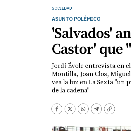
SOCIEDAD
ASUNTO POLÉMICO
'Salvados' an
Castor' que
Jordi Évole entrevista en e
Montilla, Joan Clos, Miguel
vea la luz en La Sexta "un
de la cadena"
Facebook
Twitter
Whatsapp
Telegram
Copiar
enlace