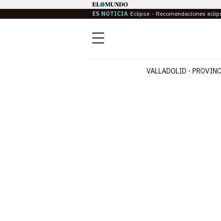
ES NOTICIA
Eclipse
Recomendaciones eclip
Menú
VALLADOLID
PROVINC