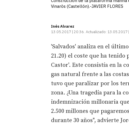
Construcción de la plataforma marina d
Vinaròs (Castellón).-JAVIER FLORES
Inés Alvarez
13.05.2017 | 20:36
Actualizado:
13.05.2017 
'Salvados' analiza en el últi
21.20) el coste que ha tenido 
Castor'. Este consistía en la
gas natural frente a las costa
tuvo que paralizar por los te
zona. ¿Una tragedia para la c
indemnización millonaria que
2.500 millones que pagaremos t
durante 30 años", advierte Jor