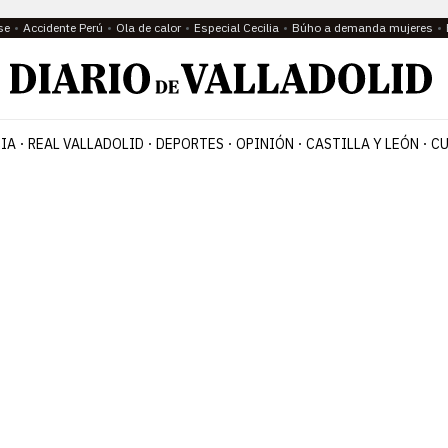
se
Accidente Perú
Ola de calor
Especial Cecilia
Búho a demanda mujeres
IA
REAL VALLADOLID
DEPORTES
OPINIÓN
CASTILLA Y LEÓN
CU