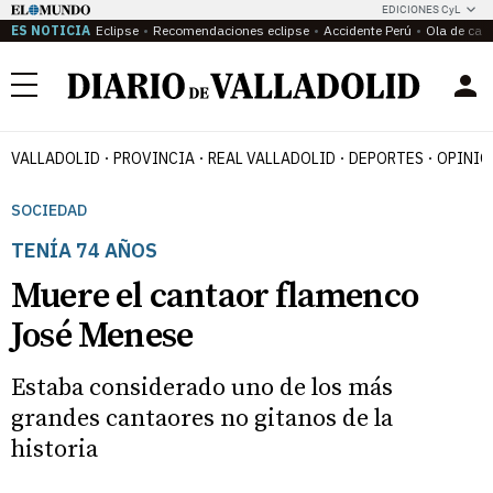
EDICIONES CyL
ES NOTICIA
Eclipse
Recomendaciones eclipse
Accidente Perú
Ola de calo
Menú
VALLADOLID
PROVINCIA
REAL VALLADOLID
DEPORTES
OPINIÓ
SOCIEDAD
TENÍA 74 AÑOS
Muere el cantaor flamenco
José Menese
Estaba considerado uno de los más
grandes cantaores no gitanos de la
historia