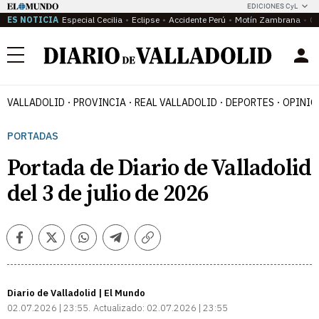
EDICIONES CyL
ES NOTICIA
Especial Cecilia
Eclipse
Accidente Perú
Motín Zambrana
Ca
Menú
VALLADOLID
PROVINCIA
REAL VALLADOLID
DEPORTES
OPINIÓ
PORTADAS
Portada de Diario de Valladolid
del 3 de julio de 2026
Facebook
Twitter
Whatsapp
Telegram
Copiar
enlace
Diario de Valladolid | El Mundo
02.07.2026 | 23:55
Actualizado:
02.07.2026 | 23:55