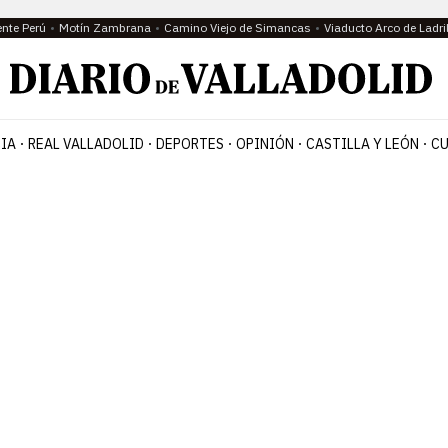
ente Perú
Motín Zambrana
Camino Viejo de Simancas
Viaducto Arco de Ladri
IA
REAL VALLADOLID
DEPORTES
OPINIÓN
CASTILLA Y LEÓN
CU