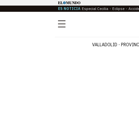
ES NOTICIA
Especial Cecilia
Eclipse
Accid
Menú
VALLADOLID
PROVINC