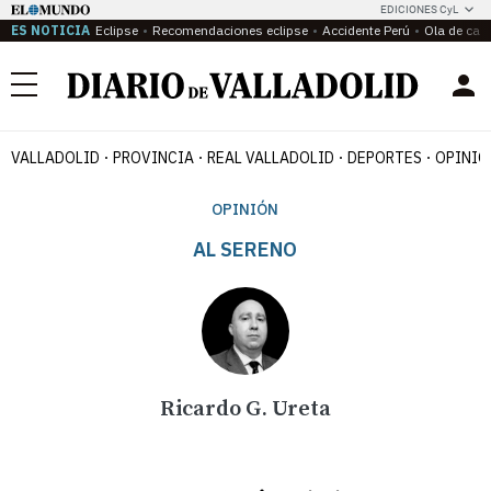
EDICIONES CyL
ES NOTICIA
Eclipse
Recomendaciones eclipse
Accidente Perú
Ola de calo
Menú
VALLADOLID
PROVINCIA
REAL VALLADOLID
DEPORTES
OPINIÓ
OPINIÓN
AL SERENO
Ricardo G. Ureta