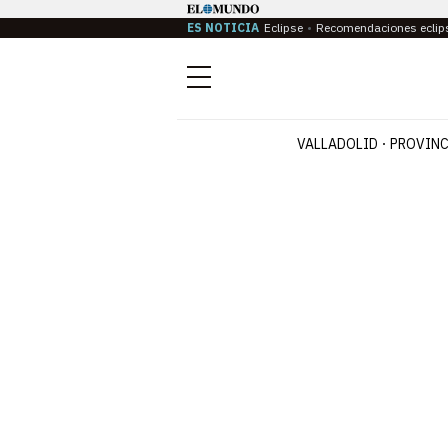
ES NOTICIA
Eclipse
Recomendaciones eclip
Menú
VALLADOLID
PROVINC