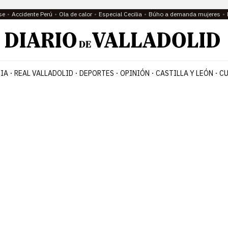
se
Accidente Perú
Ola de calor
Especial Cecilia
Búho a demanda mujeres
IA
REAL VALLADOLID
DEPORTES
OPINIÓN
CASTILLA Y LEÓN
CU