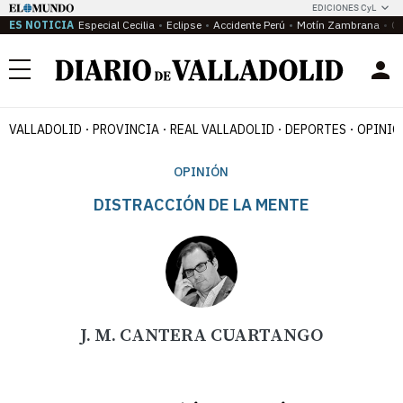
EDICIONES CyL
ES NOTICIA
Especial Cecilia
Eclipse
Accidente Perú
Motín Zambrana
Ca
Menú
VALLADOLID
PROVINCIA
REAL VALLADOLID
DEPORTES
OPINIÓ
OPINIÓN
DISTRACCIÓN DE LA MENTE
J. M. CANTERA CUARTANGO