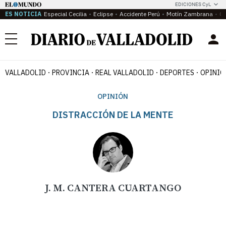
EDICIONES CyL
ES NOTICIA
Especial Cecilia
Eclipse
Accidente Perú
Motín Zambrana
Ca
Menú
VALLADOLID
PROVINCIA
REAL VALLADOLID
DEPORTES
OPINIÓ
OPINIÓN
DISTRACCIÓN DE LA MENTE
J. M. CANTERA CUARTANGO